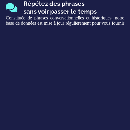
Répétez des phrases
sans voir passer le temps
Constituée de phrases conversationnelles et historiques, notre
base de données est mise à jour régulièrement pour vous fournir
les incantations qui vous permettront de déjouer vos prochains
adversaires.
Une expérience constamment
améliorée
Découvrez du nouveau contenu chaque mois, ainsi qu’une
grande mise à jour par trimestre minimum, avec de nouveaux
personnages et/ou fonctionnalités.